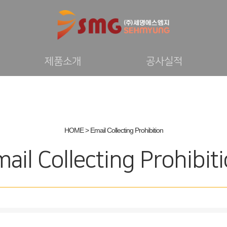
제품소개
공사실적
HOME >
Email Collecting Prohibition
ail Collecting Prohibit