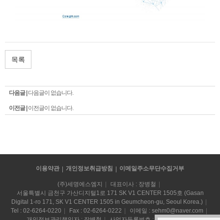
목록
다음글 |
다음글이 없습니다.
이전글 |
이전글이 없습니다.
이용약관
개인정보취급방침
이메일주소무단수집거부
(주)세명에스엠지
대표이사 : 장병철
서울특별시 금천구 가산디지털1로 171 SK V1 CENTER 1505호 (Gasan
Digital 1-ro 171, SK V1 CENTER 1505 in Geumcheon-gu, Seoul Korea.)
Tel :
02-6264-0220
Fax : 02-6264-0222
이메일 :
sehm0@naver.com
개인정보관리책임자 : 장병철
사업자등록번호 : 204-81-82831